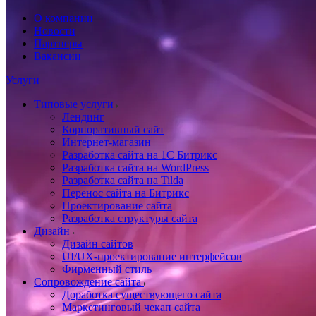
О компании
Новости
Партнеры
Вакансии
Услуги
Типовые услуги
Лендинг
Корпоративный сайт
Интернет-магазин
Разработка сайта на 1С Битрикс
Разработка сайта на WordPress
Разработка сайта на Tilda
Перенос сайта на Битрикс
Проектирование сайта
Разработка структуры сайта
Дизайн
Дизайн сайтов
UI/UX-проектирование интерфейсов
Фирменный стиль
Сопровождение сайта
Доработка существующего сайта
Маркетинговый чекап сайта