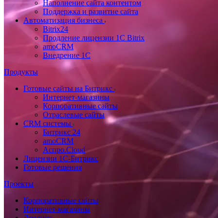
Наполнение сайта контентом
Поддержка и развитие сайта
Автоматизация бизнеса
Bitrix24
Продление лицензии 1C Bitrix
amoCRM
Внедрение 1C
Продукты
Готовые сайты на Битрикс
Интернет-магазины
Корпоративные сайты
Отраслевые сайты
CRM системы
Битрикс 24
amoCRM
Аспро.Cloud
Лицензии 1С-Битрикс
Готовые решения
Проекты
Корпоративные сайты
Интернет-магазины
Лендинг