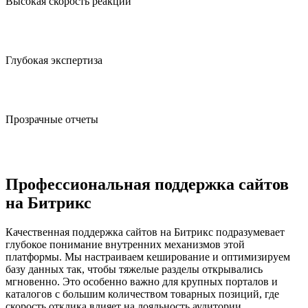
Высокая скорость реакции
Приступаем к устранению критических неполадок сразу
после их обнаружения.
Глубокая экспертиза
Работаем с самыми популярными программными
платформами.
Прозрачные отчеты
Предоставляем детальный перечень всех выполненных
технических операций.
Профессиональная поддержка сайтов
на Битрикс
Качественная поддержка сайтов на Битрикс подразумевает
глубокое понимание внутренних механизмов этой
платформы. Мы настраиваем кеширование и оптимизируем
базу данных так, чтобы тяжелые разделы открывались
мгновенно. Это особенно важно для крупных порталов и
каталогов с большим количеством товарных позиций, где
скорость отклика влияет на лояльность аудитории.